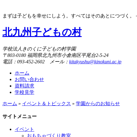
まずは子どもを幸せにしよう。すべてはそのあとにつづく。－A
北九州子どもの村
学校法人きのくに子どもの村学園
〒803-0180 福岡県北九州市小倉南区平尾台2-5-24
電話：093-452-2602 メール：
kitakyushu@kinokuni.ac.jp
ホーム
お問い合わせ
資料請求
学校見学
ホーム
»
イベント＆トピックス
»
学園からのお知らせ
サイトメニュー
イベント
おもちゃづくり教室