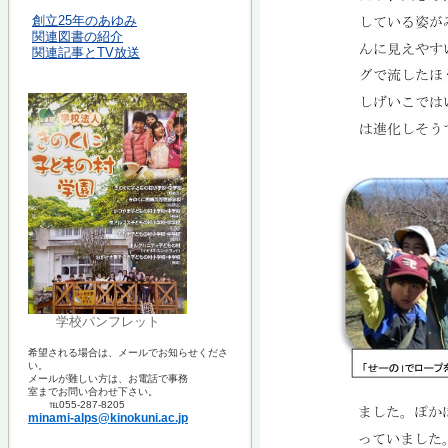
創立25年のあゆみ
関連図書の紹介
関連記事とTV放送
学校パンフレット
希望される場合は、
メールでお知らせくださ
い。
メールが難しい方は、お
電話で
事務
室までお問い合わせ下さい。
℡055-287-8205
minami-alps@kinokuni.ac.jp