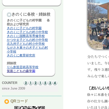
きのくに各校・姉妹校
きのくに子どもの村学園 各
校および研究所
きのくに子どもの村学園
きのくに子どもの村小中学校
きのくに国際高等専修学校
かつやま子どもの村小中学校
北九州子どもの村小中学校
ながさき東そのぎ子どもの村
小学校
きのくに教育研究所
姉妹校
りら創造芸術高等学校
箕面こどもの森学
園
COUNTER
since June 2009
QRコード