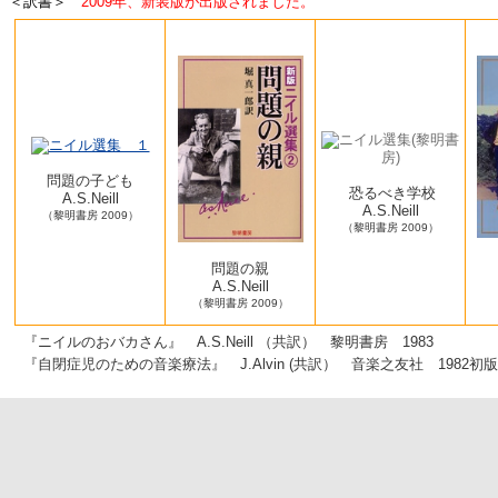
＜訳書＞
2009年、新装版が出版されました。
問題の子ども
恐るべき学校
A.S.Neill
A.S.Neill
（黎明書房 2009）
（黎明書房 2009）
問題の親
A.S.Neill
（黎明書房 2009）
『ニイルのおバカさん』 A.S.Neill （共訳）
黎明書房 1983
『自閉症児のための音楽療法』 J.Alvin (共訳）
音楽之友社 1982初