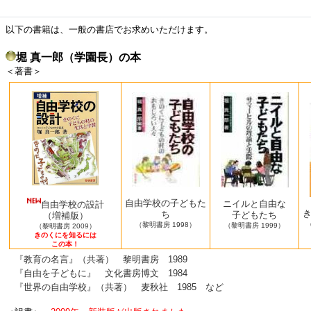
以下の書籍は、一般の書店でお求めいただけます。
堀 真一郎（学園長）の本
＜著書＞
自由学校の子どもた
ニイルと自由な
自由学校の設計
ち
子どもたち
（増補版）
（黎明書房 1998）
（黎明書房 1999）
（黎明書房 2009）
きのくにを知るには
この本！
『教育の名言』（共著） 黎明書房 1989
『自由を子どもに』 文化書房博文 1984
『世界の自由学校』（共著） 麦秋社 1985 など