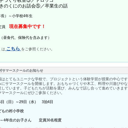
 手づくり教室⑤／トロッコ
お話会⑤／卒業生の話
年長）～小学校4年生
現在募集中です！
名定員
円（昼食代、保険代を含みます）
こちら
くは
をご参照ください。
の村サマースクールのお知らせ
はとてもユニークな学校で、プロジェクトという体験学習が授業の中心です
みにサマースクールを開催します。おもちゃづくりや木工、料理や川遊びやな
意しています。子どもたちが活動を選び、みんなで話し合って進めていきます
サマースクールにぜひご参加ください。
26日（日）～29日（水） 3泊4日
どもの村小学校
）～4年生のお子さん 定員30名程度