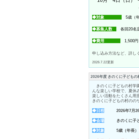
10月 4日（日）
きのくにの
◆対象
5歳（
◆募集人数
各回20
◆費用
1,500
申し込み方法など、詳し
2026.7.22更新
2026年度 きのくに子ども
きのくに子どもの村学園
んな楽しい学校で、夏休
楽しい活動をたくさん用
きのくに子どもの村のの
◆日程
2026年7月
◆会場
きのくに子
◆対象
5歳（年長