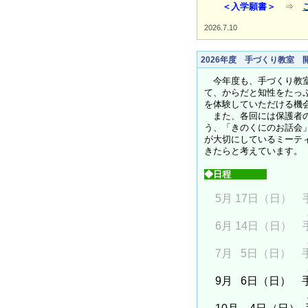
＜入学願書＞
⇒
2026.7.10
2026年度 手づくり教室 
今年度も、手づくり教室
て、からだと知性をたっ
を体験していただける機
また、各回には保護者の
う、「きのくにのお話会
が大切にしているミーテ
きたらと考えています。
◆日程
5月 17日（日）
きのくにのお
6月 14日（日）
きのくにの
7月 5日（日） 
きのくにの
9月 6日（日） 
きのくにお話