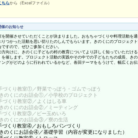
こちら
から（Excelファイル）
開催のお知らせ
を開催させていただくことが決まりました。おもちゃづくりや料理活動を通
ぷりつかった活動を思い切りたのしんでもらいます。きのくにのプロジェクト
会ですので、ぜひご参加ください。
方向けに、きのくに子どもの村の教育についてより詳しく知っていただける
」を催します。プロジェクト活動の実践やその中での子どもたちの成長、きの
ィングがどのように行われているかなど、各回テーマをもうけて、幅広くお伝
 手づくり教室①／野菜でっぽう・ゴムでっぽう
話会①／小学校のプロジェクト
 手づくり教室②／よくはしる車
お話会②／ミーティング
手づくり教室③／ビー玉めいろ
お話会③／寮の生活
手づくり教室④／おもしろパンづくり
会④／基礎学習（内容が変更になりました）