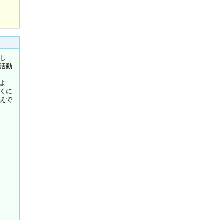
し
活動
よ
くに
えで