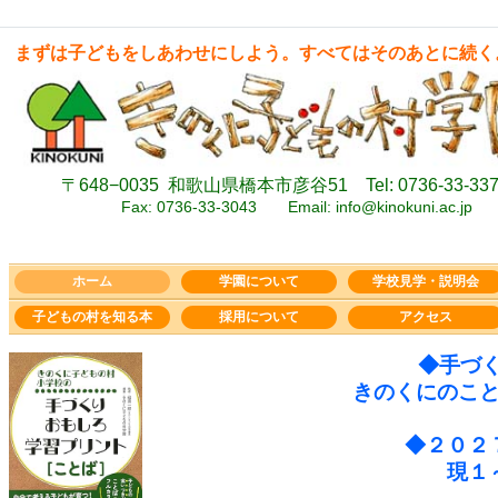
まずは子どもをしあわせにしよう。すべてはそのあとに続く。- A.
〒648−0035
和歌山県橋本市彦谷51 Tel: 0736-33-337
Fax: 0736-33-3043
Email: info@kinokuni.ac.j
p
ホーム
学園について
学校見学・説明会
子どもの村を知る本
採用について
アクセス
◆手づ
きのくにのこ
◆２０２
現１