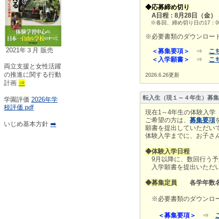
◆応募締め切り
A日程 : 8月28日（金
※各回、締め切り日の17：0
※必要書類のダウンロー
2021年３月 販売
＜募集要項＞
⇒
こ
＜入学願書＞
⇒
こ
両立支援と女性活躍
の推進に関する行動
2026.6.26更新
計画
⇒
転入生（現１～４年生）募集
学園評価
2026年学
校評価.pdf
現在1～4年生の体験入
ご希望の方は、
募集要項
いじめ基本方針
➡️
願書を提出していただい
体験入学までに、お子さ
◆体験入学日程
9月以降に、数回行う予
入学願書を提出いただい
◆募集定員
各学年数名
※必要書類のダウンロ
＜募集要項＞
⇒