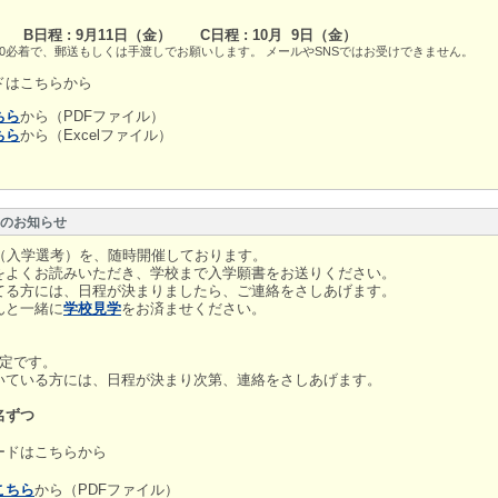
）
B日程 : 9月11日（金）
C日程 : 10月 9日（金）
0必着で、郵送もしくは手渡しでお願いします。 メールやSNSではお受けできません。
ドはこちらから
ちら
から（PDFファイル）
ちら
から（Excelファイル）
のお知らせ
学（入学選考）を、随時開催しております。
をよくお読みいただき、学校まで入学願書をお送りください。
てる方には、日程が決まりましたら、ご連絡をさしあげます。
んと一緒に
学校見学
をお済ませください。
定です。
ている方には、日程が決まり次第、連絡をさしあげます。
ずつ
ードはこちらから
こちら
から（PDFファイル）