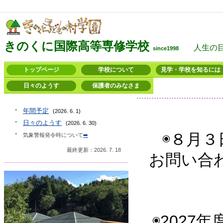
きのくに国際高等専修学校
人生の目
since1998
トップページ
学校について
見学・学校を知るには
日々のようす
保護者のみなさま
・
年間予定
(2026. 6. 1)
・
日々のようす
(2026. 6. 30)
・
◉８月
気象警報発令時について
➡️
最終更新：2026. 7. 18
お問い合
◉202