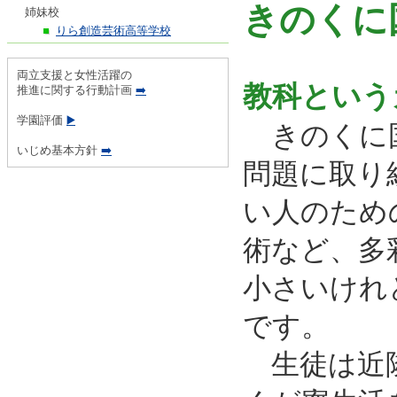
きのくに
姉妹校
りら創造芸術高等学校
両立支援と女性活躍の
教科という
推進に関する行動計画
➡️
学園評価
▶️
きのくに国
いじめ基本方針
➡️
問題に取り
い人のため
術など、多
小さいけれ
です。
生徒は近隣