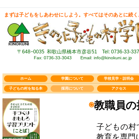
まずは子どもをしあわせにしよう。すべてはそのあとに続く。- A.
〒648−0035
和歌山県橋本市彦谷51 Tel: 0736-33-337
Fax: 0736-33-3043
Email: info@kinokuni.ac.j
p
ホーム
学園について
学校見学・説明会
子どもの村を知る本
採用について
アクセス
◉
教職員の
子どもの村で
教育を専門に