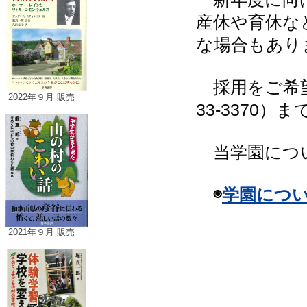
産休や育休な
な場合もあり
採用をご希
2022年９月 販売
33-3370
）ま
当学園につい
◉
学園につ
2021年９月 販売