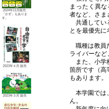
まったく異な
2024年11月販売
者など、さま
「かず」もありま
す。
共通している
とを最優先に
職種は教員だ
ライバーなど
また、小学校
2023年４月 販売
箇所です（高
もあります。
本学園では、
2023年３月 販売
ん。
新年度に向け