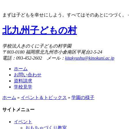
まずは子どもを幸せにしよう。すべてはそのあとにつづく。－A
北九州子どもの村
学校法人きのくに子どもの村学園
〒803-0180 福岡県北九州市小倉南区平尾台2-5-24
電話：093-452-2602 メール：
kitakyushu@kinokuni.ac.jp
ホーム
お問い合わせ
資料請求
学校見学
ホーム
»
イベント＆トピックス
»
学園の様子
サイトメニュー
イベント
おもちゃづくり教室